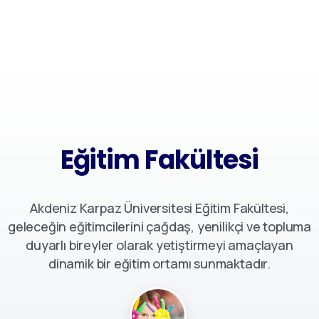
Eğitim Fakültesi
E
ğ
i
t
i
m
F
a
k
ü
l
t
e
s
i
Akdeniz Karpaz Üniversitesi Eğitim Fakültesi,
geleceğin eğitimcilerini çağdaş, yenilikçi ve topluma
duyarlı bireyler olarak yetiştirmeyi amaçlayan
dinamik bir eğitim ortamı sunmaktadır.