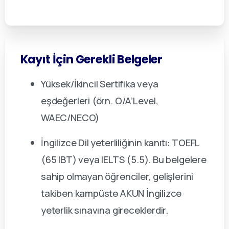
Kayıt
İçin
Gerekli
Belgeler
Yüksek/İkincil Sertifika veya
eşdeğerleri (örn. O/A’Level,
WAEC/NECO)
İngilizce Dil yeterliliğinin kanıtı: TOEFL
(65 IBT) veya IELTS (5.5). Bu belgelere
sahip olmayan öğrenciler, gelişlerini
takiben kampüste AKUN İngilizce
yeterlik sınavına gireceklerdir.