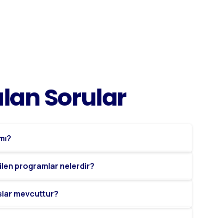
ulan
Sorular
 mı?
ilen programlar nelerdir?
slar mevcuttur?