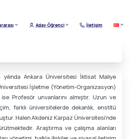
ararası
Aday Öğrenci
İletişim
 yılında Ankara Üniversitesi İktisat Maliye
Üniversitesi İşletme (Yönetim-Organizasyon)
ise Profesör unvanlarını almıştır
.
Uzun ve
çim, farklı üniversitelerde dekanlık, enstitü
muştur
.
Halen Akdeniz Karpaz Üniversitesi’nde
ürütmektedir
.
Araştırma ve çalışma alanları
yönetimi, halkla ilişkiler ve siyasal iletişim