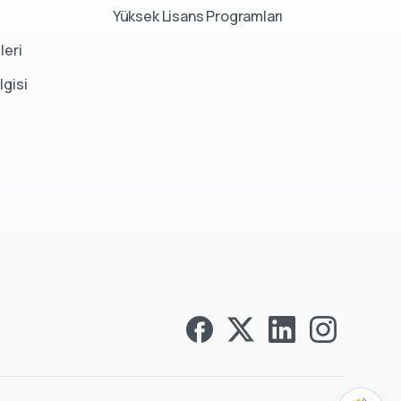
Yüksek Lisans Programları
leri
lgisi
Bizimle İletişime Geçin
Hafta içi her gün 09:00 - 17:00
+90 (392) 228 41 62
Size Ulaşalım
Aday bilgi formumuzu doldurun, size geri
dönüş yapalım.
Aday Bilgi Formu
En geç 1 iş günü içerisinde iletişime geçiyoruz.