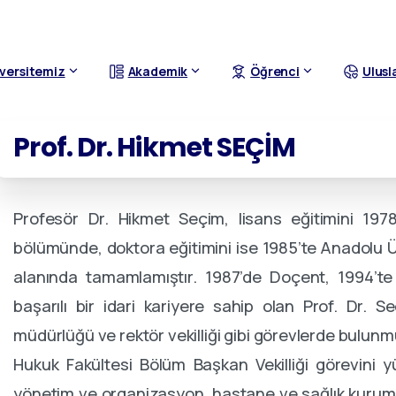
versitemiz
Akademik
Öğrenci
Ulusl
Prof.
Dr.
Hikmet
SEÇİM
Profesör Dr. Hikmet Seçim, lisans eğitimini 1978
bölümünde, doktora eğitimini ise 1985’te Anadolu 
alanında tamamlamıştır
.
1987’de Doçent, 1994’te 
başarılı bir idari kariyere sahip olan Prof. Dr. Se
müdürlüğü ve rektör vekilliği gibi görevlerde bulun
Hukuk Fakültesi Bölüm Başkan Vekilliği görevini y
yönetim ve organizasyon, hastane ve sağlık kurumları 