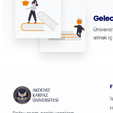
Gelec
Üniversi
almak iç
F
İ
H
Doğru seçim, parlak yarınların