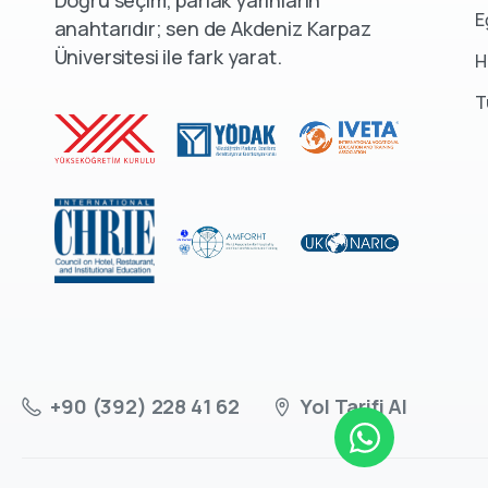
E
anahtarıdır; sen de Akdeniz Karpaz
Üniversitesi ile fark yarat.
H
T
+90 (392) 228 41 62
Yol Tarifi Al