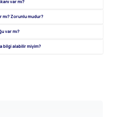
kanı var mı?
var mı? Zorunlu mudur?
ğu var mı?
bilgi alabilir miyim?