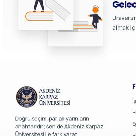
Gelec
Üniversi
almak iç
F
İ
H
Doğru seçim, parlak yarınların
E
anahtarıdır; sen de Akdeniz Karpaz
Üniversitesi ile fark yarat.
H