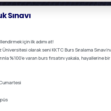
uk
Sınavı
lendirmek için ilk adımı at!
 Üniversitesi olarak seni KKTC Burs Sıralama Sınavı’n
ınla %100’e varan burs fırsatını yakala, hayallerine bi
 Cumartesi
püs