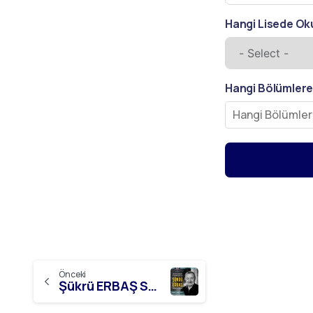
Hangi Lisede O
Hangi Bölümlere
Önceki
Şükrü ERBAŞ Söyleyişi ve Şiir Dinletisi