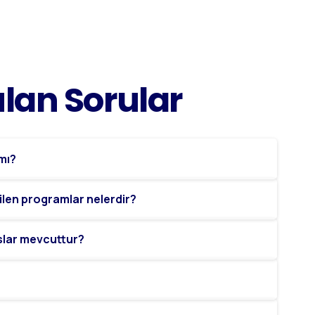
ulan
Sorular
 mı?
ilen programlar nelerdir?
slar mevcuttur?