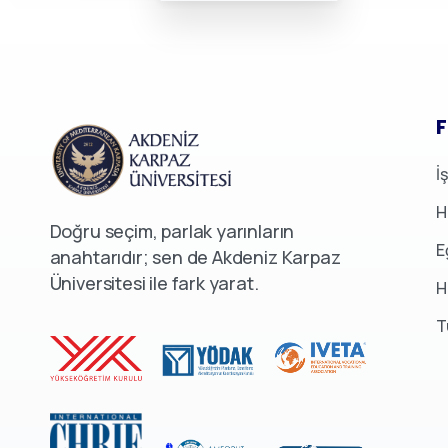
F
İ
H
Doğru seçim, parlak yarınların
E
anahtarıdır; sen de Akdeniz Karpaz
Üniversitesi ile fark yarat.
H
T