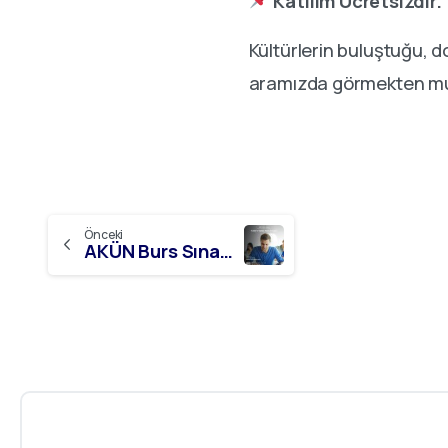
Katılım Ücretsizdir.
Kültürlerin buluştuğu, do
aramızda görmekten mut
Önceki
AKÜN Burs Sınavı – 2025