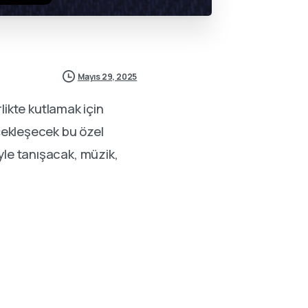
Mayıs 29, 2025
rlikte kutlamak için
rçekleşecek bu özel
yle tanışacak, müzik,