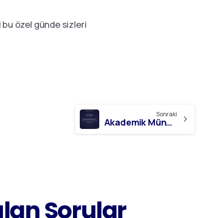
i bu özel günde sizleri
Sonraki
Akademik Münhal : İşletme Türkçe Bölümü
ulan
Sorular