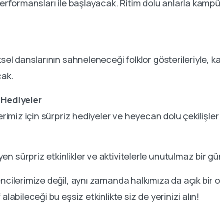
J performansları ile başlayacak. Ritim dolu anlarla ka
ksel danslarının sahneleneceği folklor gösterileriyle, kat
cak.
z Hediyeler
lerimiz için sürpriz hediyeler ve heyecan dolu çekilişle
n sürpriz etkinlikler ve aktivitelerle unutulmaz bir g
encilerimize değil, aynı zamanda halkımıza da açık bir
alabileceği bu eşsiz etkinlikte siz de yerinizi alın!