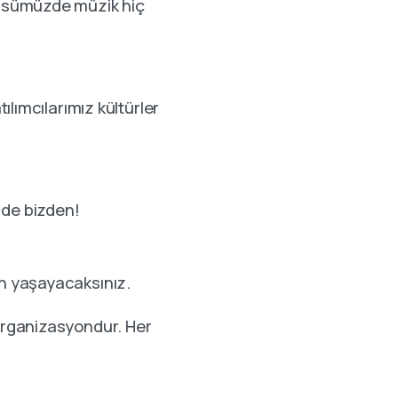
mpüsümüzde müzik hiç
ılımcılarımız kültürler
r de bizden!
ün yaşayacaksınız.
 organizasyondur. Her