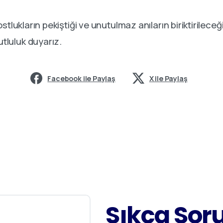
stlukların pekiştiği ve unutulmaz anıların biriktirileceğ
luluk duyarız.
Facebook ile Paylaş
X ile Paylaş
Sıkça
Sor