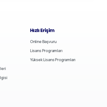
Hızlı
Erişim
Online Başvuru
Lisans Programları
Yüksek Lisans Programları
leri
lgisi
Bizimle İletişime Geçin
Hafta içi her gün 09:00 - 17:00
+90 (392) 228 41 62