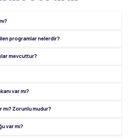
 mı?
ilen programlar nelerdir?
slar mevcuttur?
kanı var mı?
var mı? Zorunlu mudur?
ğu var mı?