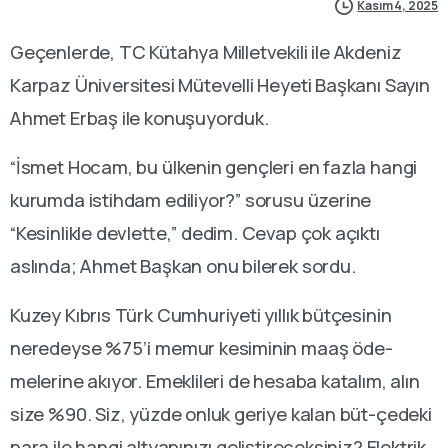
Kasım 4, 2025
Geçenlerde, TC Kütahya Milletvekili ile Akdeniz
Karpaz Üniversitesi Mütevelli Heyeti Başkanı Sayın
Ahmet Erbaş ile konuşuyorduk.
“İsmet Hocam, bu ülkenin gençleri en fazla hangi
kurumda istihdam ediliyor?” sorusu üzerine
“Kesinlikle devlette,” dedim. Cevap çok açıktı
aslında; Ahmet Başkan onu bilerek sordu.
Kuzey Kıbrıs Türk Cumhuriyeti yıllık bütçesinin
neredeyse %75’i memur kesiminin maaş öde-
melerine akıyor. Emeklileri de hesaba katalım, alın
size %90. Siz, yüzde onluk geriye kalan büt-çedeki
para ile hangi altyapınızı geliştireceksiniz? Elektrik,