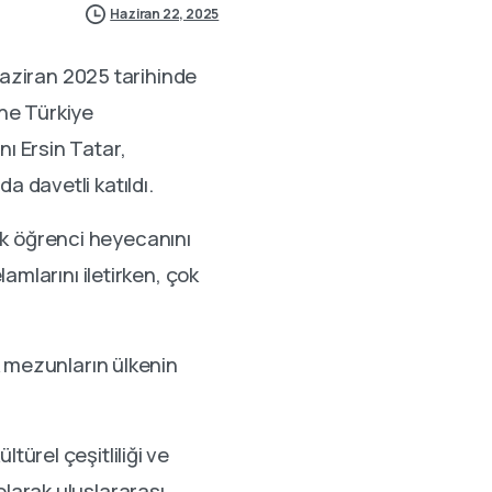
Haziran 22, 2025
aziran 2025 tarihinde
ene Türkiye
 Ersin Tatar,
a davetli katıldı.
ak öğrenci heyecanını
mlarını iletirken, çok
 mezunların ülkenin
türel çeşitliliği ve
olarak uluslararası