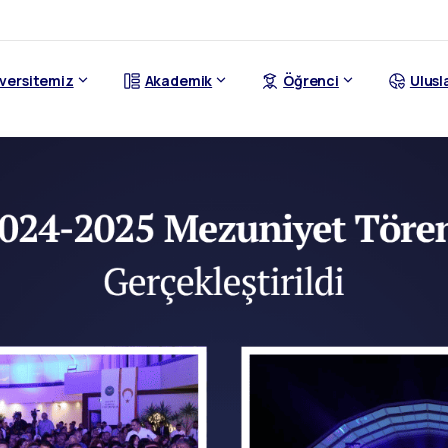
versitemiz
Akademik
Öğrenci
Ulusl