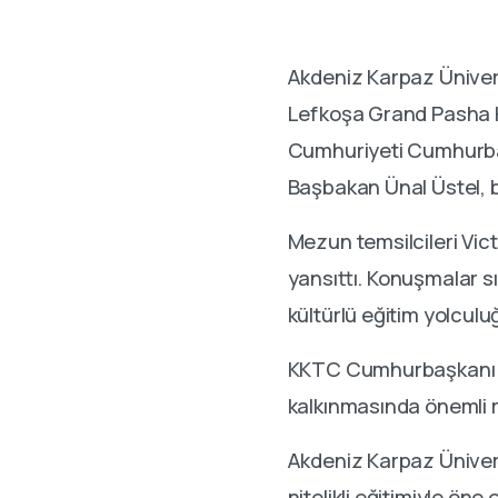
Akdeniz Karpaz Ünivers
Lefkoşa Grand Pasha Ho
Cumhuriyeti Cumhurba
Başbakan Ünal Üstel, ba
Mezun temsilcileri Vic
yansıttı. Konuşmalar s
kültürlü eğitim yolculu
KKTC Cumhurbaşkanı Er
kalkınmasında önemli ro
Akdeniz Karpaz Üniversit
nitelikli eğitimiyle ön