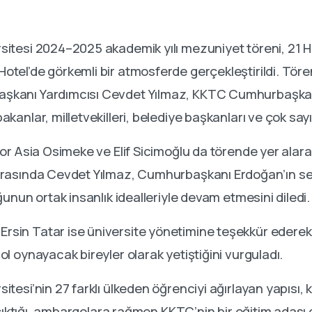
itesi 2024–2025 akademik yılı mezuniyet töreni, 21 H
tel’de görkemli bir atmosferde gerçekleştirildi. Tör
şkanı Yardımcısı Cevdet Yılmaz, KKTC Cumhurbaşkanı
kanlar, milletvekilleri, belediye başkanları ve çok sayıd
tor Asia Osimeke ve Elif Sicimoğlu da törende yer alar
ırasında Cevdet Yılmaz, Cumhurbaşkanı Erdoğan’ın sela
ğunun ortak insanlık idealleriyle devam etmesini diledi.
sin Tatar ise üniversite yönetimine teşekkür ederek
l oynayacak bireyler olarak yetiştiğini vurguladı.
esi’nin 27 farklı ülkeden öğrenciyi ağırlayan yapısı, kül
e çıktığı, ambargolara rağmen KKTC’nin bir eğitim adası 