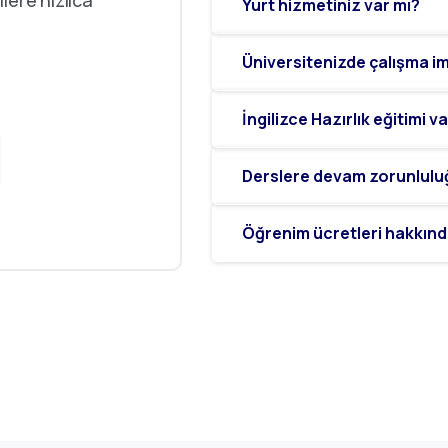
lere hızlıca
Yurt hizmetiniz var mı?
Üniversitenizde çalışma im
İngilizce Hazırlık eğitimi 
Derslere devam zorunlulu
Öğrenim ücretleri hakkında 